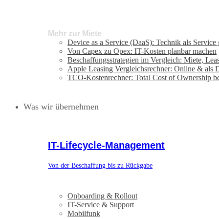
Mehr zur Miete
Device as a Service (DaaS): Technik als Service
Von Capex zu Opex: IT-Kosten planbar machen
Beschaffungsstrategien im Vergleich: Miete, Lea
Apple Leasing Vergleichsrechner: Online & als
TCO-Kostenrechner: Total Cost of Ownership b
Was wir übernehmen
IT-Lifecycle-Management
Von der Beschaffung bis zu Rückgabe
Onboarding & Rollout
IT-Service & Support
Mobilfunk