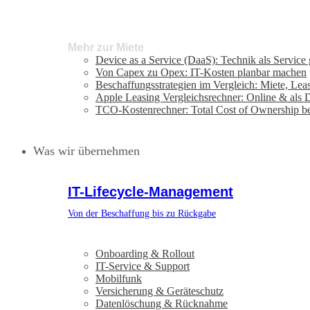
Mehr zur Miete
Device as a Service (DaaS): Technik als Service
Von Capex zu Opex: IT-Kosten planbar machen
Beschaffungsstrategien im Vergleich: Miete, Lea
Apple Leasing Vergleichsrechner: Online & als
TCO-Kostenrechner: Total Cost of Ownership b
Was wir übernehmen
IT-Lifecycle-Management
Von der Beschaffung bis zu Rückgabe
Onboarding & Rollout
IT-Service & Support
Mobilfunk
Versicherung & Geräteschutz
Datenlöschung & Rücknahme