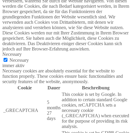
verbessern, während Sie durch die Website navigieren. Von diesen
werden die Cookies, die nach Bedarf kategorisiert werden, in Ihrem
Browser gespeichert, da sie für das Funktionieren der
grundlegenden Funktionen der Website wesentlich sind. Wir
verwenden auch Cookies von Drittanbietern, mit denen wir
analysieren und verstehen können, wie Sie diese Website nutzen.
Diese Cookies werden nur mit Ihrer Zustimmung in Ihrem Browser
gespeichert. Sie haben auch die Möglichkeit, diese Cookies zu
deaktivieren. Das Deaktivieren einiger dieser Cookies kann sich
jedoch auf Ihre Browser-Erfahrung auswirken.
Necessary
Necessary
immer aktiv
Necessary cookies are absolutely essential for the website to
function properly. These cookies ensure basic functionalities and
security features of the website, anonymously.
Cookie
Dauer
Beschreibung
This cookie is set by Google. In
addition to certain standard Google
5
cookies, reCAPTCHA sets a
months
_GRECAPTCHA
necessary cookie
27
(_GRECAPTCHA) when executed
days
for the purpose of providing its risk
analysis.
This cookie is set by GDPR Cookie