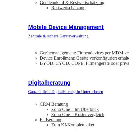
Geräteankauf & Restwertschätzung
Restwertschätzung
Mobile Device Management
Zentrale & sichere Geräteverwaltung
Gerätemanagement: Firmendevices per MDM ve
Device Enrollment: Geräte vorkonfiguriert erhalt
BYOD, CYOD, COPE: Firmengeräte oder priva
Digitalberatung
Ganzheitliche Digitalisierung in Unternehmen
CRM Beratung
Zoho One – Im Überblick
Zoho One – Kostenvergleich
KI Beratung
Zum KI-Komplettpaket