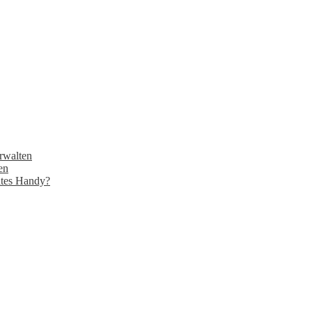
rwalten
en
tes Handy?