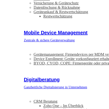
Versicherung & Geräteschutz
Datenlöschung & Rücknahme
Geräteankauf & Restwertschätzung
Restwertschätzung
Mobile Device Management
Zentrale & sichere Geräteverwaltung
Gerätemanagement: Firmendevices per MDM ve
Device Enrollment: Geräte vorkonfiguriert erhalt
BYOD, CYOD, COPE: Firmengeräte oder priva
Digitalberatung
Ganzheitliche Digitalisierung in Unternehmen
CRM Beratung
Zoho One – Im Überblick