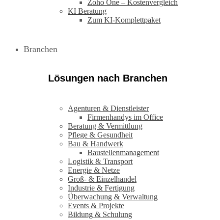
Zoho One – Kostenvergleich
KI Beratung
Zum KI-Komplettpaket
Branchen
Lösungen nach Branchen
Agenturen & Dienstleister
Firmenhandys im Office
Beratung & Vermittlung
Pflege & Gesundheit
Bau & Handwerk
Baustellenmanagement
Logistik & Transport
Energie & Netze
Groß- & Einzelhandel
Industrie & Fertigung
Überwachung & Verwaltung
Events & Projekte
Bildung & Schulung