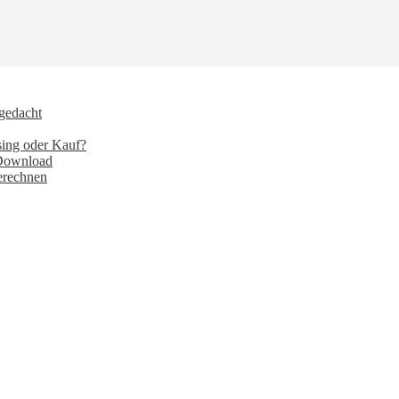
 gedacht
sing oder Kauf?
 Download
erechnen