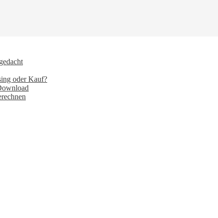
 gedacht
sing oder Kauf?
 Download
erechnen