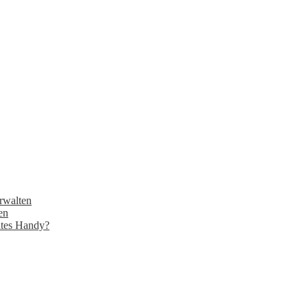
rwalten
en
tes Handy?