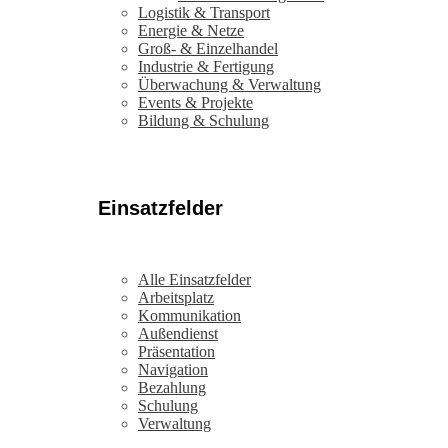
Logistik & Transport
Energie & Netze
Groß- & Einzelhandel
Industrie & Fertigung
Überwachung & Verwaltung
Events & Projekte
Bildung & Schulung
Einsatzfelder
Alle Einsatzfelder
Arbeitsplatz
Kommunikation
Außendienst
Präsentation
Navigation
Bezahlung
Schulung
Verwaltung