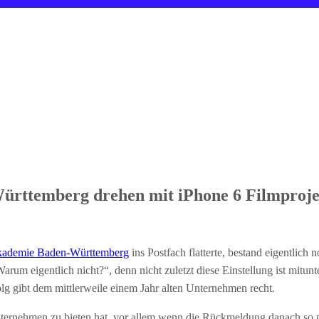
ürttemberg drehen mit iPhone 6 Filmproje
kademie Baden-Württemberg
ins Postfach flatterte, bestand eigentlic
um eigentlich nicht?“, denn nicht zuletzt diese Einstellung ist mitunte
olg gibt dem mittlerweile einem Jahr alten Unternehmen recht.
nternehmen zu bieten hat, vor allem wenn die Rückmeldung danach so p