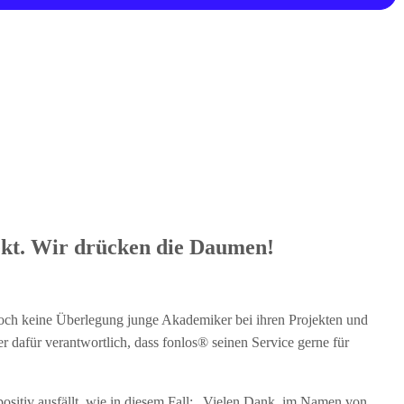
kt. Wir drücken die Daumen!
h noch keine Überlegung junge Akademiker bei ihren Projekten und
r dafür verantwortlich, dass fonlos® seinen Service gerne für
ositiv ausfällt, wie in diesem Fall: „Vielen Dank im Namen von