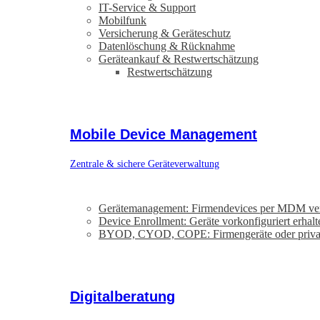
IT-Service & Support
Mobilfunk
Versicherung & Geräteschutz
Datenlöschung & Rücknahme
Geräteankauf & Restwertschätzung
Restwertschätzung
Mobile Device Management
Zentrale & sichere Geräteverwaltung
Gerätemanagement: Firmendevices per MDM ve
Device Enrollment: Geräte vorkonfiguriert erhalt
BYOD, CYOD, COPE: Firmengeräte oder priva
Digitalberatung