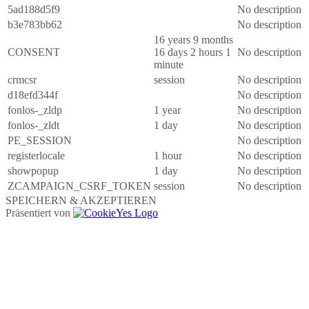
5ad188d5f9
No description
b3e783bb62
No description
16 years 9 months
CONSENT
16 days 2 hours 1
No description
minute
crmcsr
session
No description
d18efd344f
No description
fonlos-_zldp
1 year
No description
fonlos-_zldt
1 day
No description
PE_SESSION
No description
registerlocale
1 hour
No description
showpopup
1 day
No description
ZCAMPAIGN_CSRF_TOKEN
session
No description
SPEICHERN & AKZEPTIEREN
Präsentiert von