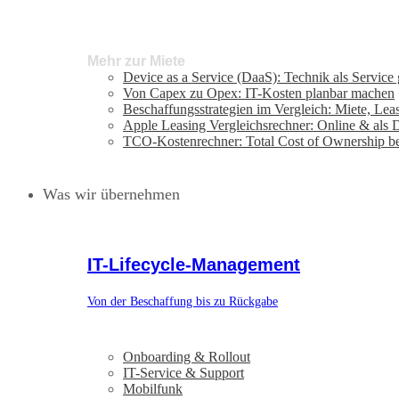
Mehr zur Miete
Device as a Service (DaaS): Technik als Service
Von Capex zu Opex: IT-Kosten planbar machen
Beschaffungsstrategien im Vergleich: Miete, Lea
Apple Leasing Vergleichsrechner: Online & als
TCO-Kostenrechner: Total Cost of Ownership b
Was wir übernehmen
IT-Lifecycle-Management
Von der Beschaffung bis zu Rückgabe
Onboarding & Rollout
IT-Service & Support
Mobilfunk