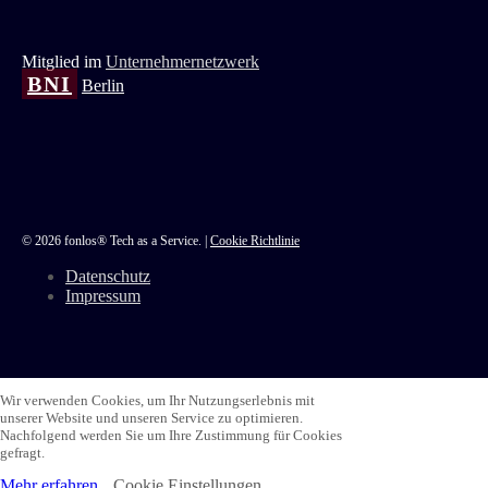
Mitglied im
Unternehmernetzwerk
BNI
Berlin
© 2026 fonlos® Tech as a Service. |
Cookie Richtlinie
Datenschutz
Impressum
Wir verwenden Cookies, um Ihr Nutzungserlebnis mit
unserer Website und unseren Service zu optimieren.
Nachfolgend werden Sie um Ihre Zustimmung für Cookies
gefragt.
Mehr erfahren
Cookie Einstellungen