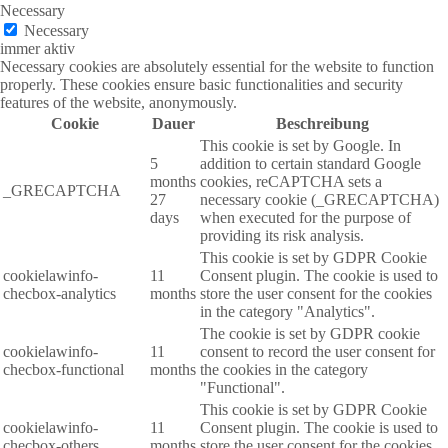
Necessary
Necessary
immer aktiv
Necessary cookies are absolutely essential for the website to function
properly. These cookies ensure basic functionalities and security
features of the website, anonymously.
Cookie
Dauer
Beschreibung
This cookie is set by Google. In
5
addition to certain standard Google
months
cookies, reCAPTCHA sets a
_GRECAPTCHA
27
necessary cookie (_GRECAPTCHA)
days
when executed for the purpose of
providing its risk analysis.
This cookie is set by GDPR Cookie
cookielawinfo-
11
Consent plugin. The cookie is used to
checbox-analytics
months
store the user consent for the cookies
in the category "Analytics".
The cookie is set by GDPR cookie
cookielawinfo-
11
consent to record the user consent for
checbox-functional
months
the cookies in the category
"Functional".
This cookie is set by GDPR Cookie
cookielawinfo-
11
Consent plugin. The cookie is used to
checbox-others
months
store the user consent for the cookies