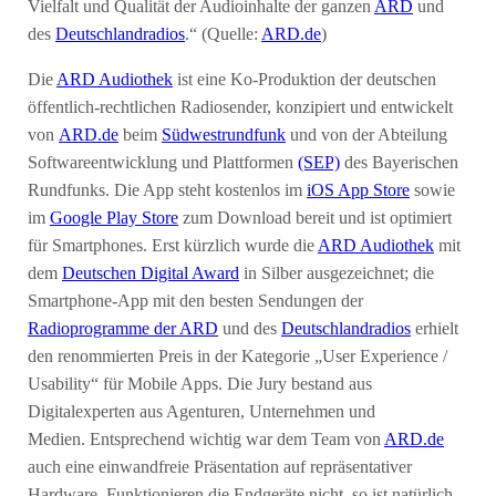
Vielfalt und Qualität der Audioinhalte der ganzen
ARD
und
des
Deutschlandradios
.“ (Quelle:
ARD.de
)
Die
ARD Audiothek
ist eine Ko-Produktion der deutschen
öffentlich-rechtlichen Radiosender, konzipiert und entwickelt
von
ARD.de
beim
Südwestrundfunk
und von der Abteilung
Softwareentwicklung und Plattformen
(SEP)
des Bayerischen
Rundfunks. Die App steht kostenlos im
iOS App Store
sowie
im
Google Play Store
zum Download bereit und ist optimiert
für Smartphones. Erst kürzlich wurde die
ARD Audiothek
mit
dem
Deutschen Digital Award
in Silber ausgezeichnet; die
Smartphone-App mit den besten Sendungen der
Radioprogramme der ARD
und des
Deutschlandradios
erhielt
den renommierten Preis in der Kategorie „User Experience /
Usability“ für Mobile Apps. Die Jury bestand aus
Digitalexperten aus Agenturen, Unternehmen und
Medien. Entsprechend wichtig war dem Team von
ARD.de
auch eine einwandfreie Präsentation auf repräsentativer
Hardware. Funktionieren die Endgeräte nicht, so ist natürlich