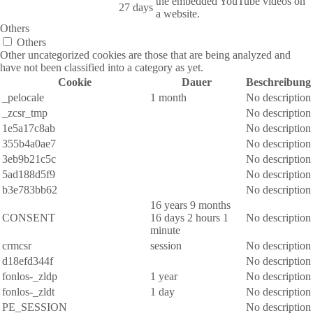
the embedded YouTube videos on
27 days
a website.
Others
Others
Other uncategorized cookies are those that are being analyzed and
have not been classified into a category as yet.
Cookie
Dauer
Beschreibung
_pelocale
1 month
No description
_zcsr_tmp
No description
1e5a17c8ab
No description
355b4a0ae7
No description
3eb9b21c5c
No description
5ad188d5f9
No description
b3e783bb62
No description
16 years 9 months
CONSENT
16 days 2 hours 1
No description
minute
crmcsr
session
No description
d18efd344f
No description
fonlos-_zldp
1 year
No description
fonlos-_zldt
1 day
No description
PE_SESSION
No description